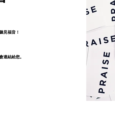
聽見福音！
】
會連結給您。