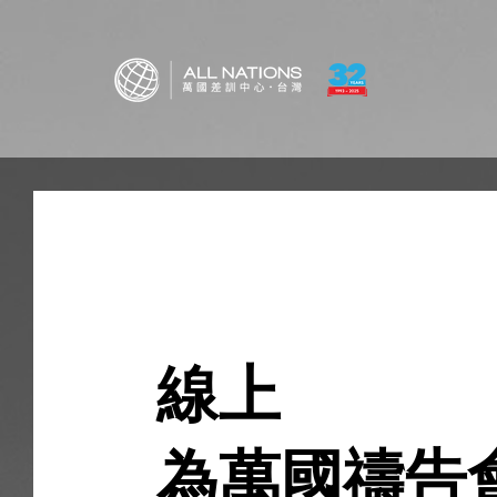
線上
為萬國禱告