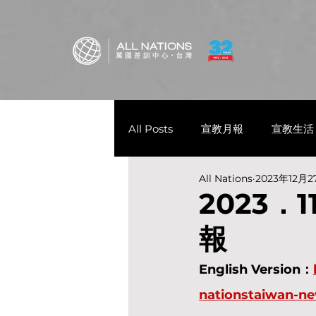
All Posts
宣教月報
宣教生活
All Nations
2023年12月2
2023
報
English Version：
nationstaiwan-n