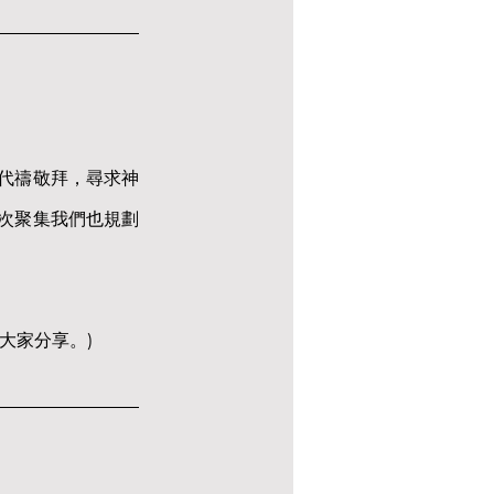
代禱敬拜，尋求神
次聚集我們也規劃
大家分享。)