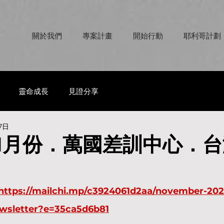
關於我們
專案計畫
開始行動
耶利哥計劃
靈命成長
見證分享
7日
．11月份．萬國差訓中心．
https://mailchi.mp/c3924061d2aa/november-2023
ewsletter?e=35ca5d6b81