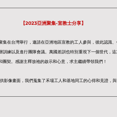
【2023亞洲聚集-宣教士分享】
聚集在台灣舉行，邀請在亞洲地區宣教的工人參與，彼此認識、
辦訓練以及進行團隊會議。萬國差訓也特別重視下一個世代，這
和團契。感謝主釋放祂的啟示和心意，求主繼續帶領我們！
提供影像畫面，我們蒐集了禾場工人和基地同工的心得和見證，與