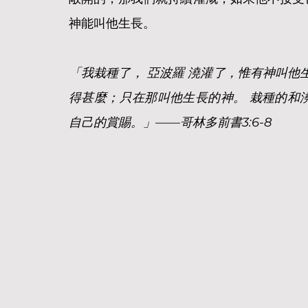
神能叫他生長。
「我栽種了， 亞波羅 澆灌了，惟有神叫他
得甚麼；只在那叫他生長的神。 栽種的和
自己的賞賜。」——哥林多前書3:6-8