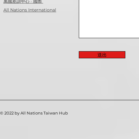
萬國差訓中心 · 國際
All Nations International
送出
© 2022 by All Nations Taiwan Hub