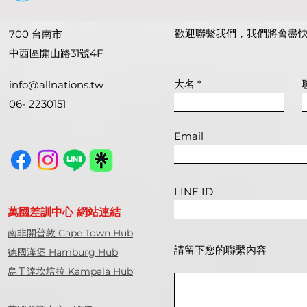
如果你討厭教會、懷疑基督
為何拿細耳
徒、不懂門徒…一定要看
髮、不碰死
歡迎聯繫我們，我們將會盡
700 台南市
與宣教有何
中西區開山路31號4F
大名
info@allnations.tw
06- 2230151
Email
LINE ID
萬國差訓中心 網站連結
南非開普敦 Cape Town Hub
請留下您的聯繫內容
德國漢堡 Hamburg Hub
烏干達坎培拉 Kampala Hub